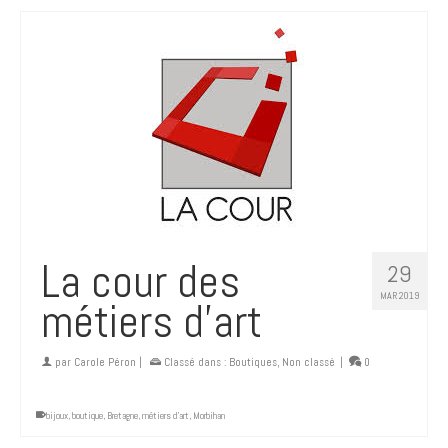
La cour des
29
MAR 2019
métiers d’art
par
Carole Péron
|
Classé dans :
Boutiques
,
Non classé
|
0
bijoux
,
boutique
,
Bretagne
,
métiers d'art
,
Morbihan