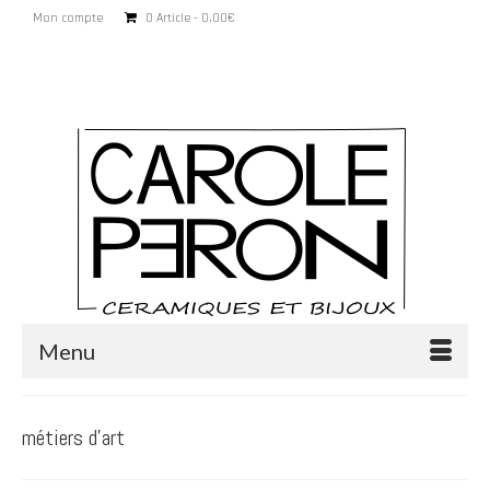
Mon compte
0 Article
0,00€
Rechercher
:
Menu
métiers d’art