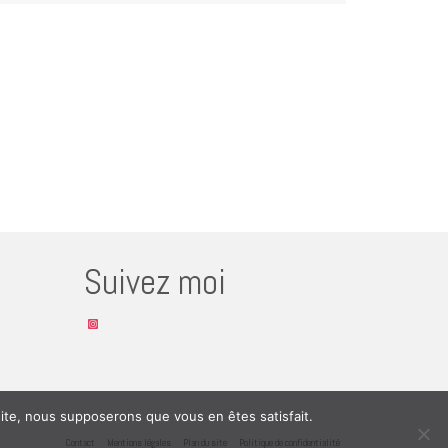
Suivez moi
Instagram
 site, nous supposerons que vous en êtes satisfait.
Contact
Mentions légales
Plan du site
Politique de confidentialité