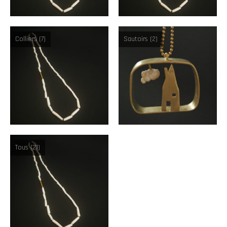
Colliers
(7)
Sautoirs
(2)
Tous
(21)