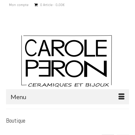
Mon compte
0 Article
0,00€
Rechercher
:
Menu
Boutique