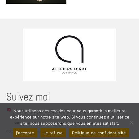
Suivez moi
Instagram
Nous utilisons des cookies pour vous garantir la meilleure
expérience sur notre site web. Si vous continuez à utiliser ce
Contact
site, nous supposerons que vous en êtes satisfait.
Mentions légales
Plan du site
Politique de confidentialité
© 2026 CARole Péron céramique
j'accepte
Je refuse
Politique de confidentialité