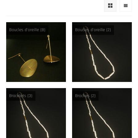
Boucles d'oreille
(8)
Boucles d'oreille
(2)
Bracelets
(3)
Broches
(2)