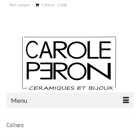
Mon compte
0 Article
0,00€
Rechercher
:
Menu
Colliers